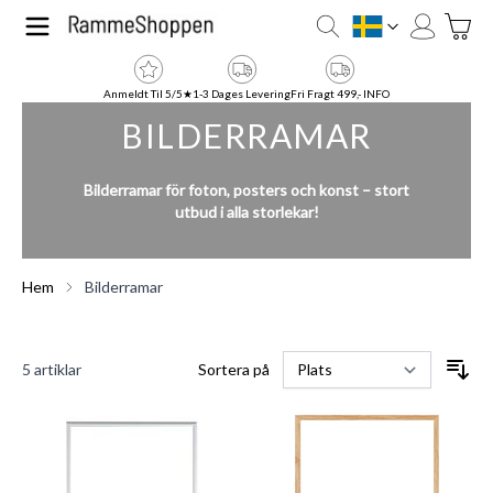
Hoppa till innehållet
Toggle
SE
Anmeldt Til 5/5★
1-3 Dages Levering
Fri Fragt 499,- INFO
BILDERRAMAR
Bilderramar för foton, posters och konst – stort
utbud i alla storlekar!
Hem
Bilderramar
5
artiklar
Sortera på