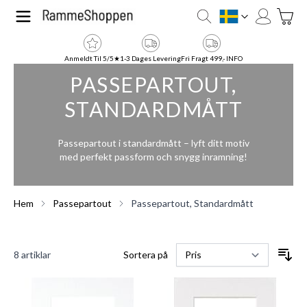
Hoppa till innehållet
Toggle
SE
Anmeldt Til 5/5★
1-3 Dages Levering
Fri Fragt 499,- INFO
PASSEPARTOUT,
STANDARDMÅTT
Passepartout i standardmått – lyft ditt motiv
med perfekt passform och snygg inramning!
Hem
Passepartout
Passepartout, Standardmått
8
artiklar
Sortera på