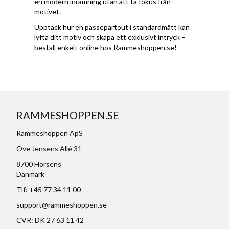
en modern inramning utan att ta fokus från
motivet.
Upptäck hur en passepartout i standardmått kan
lyfta ditt motiv och skapa ett exklusivt intryck –
beställ enkelt online hos Rammeshoppen.se!
RAMMESHOPPEN.SE
Rammeshoppen ApS
Ove Jensens Allé 31
8700 Horsens
Danmark
Tlf: +45 77 34 11 00
support@rammeshoppen.se
CVR: DK 27 63 11 42