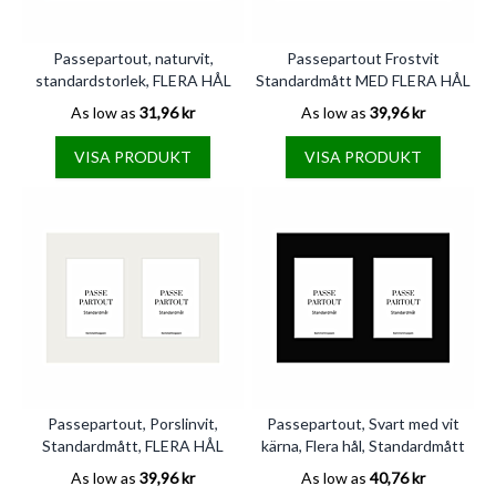
Passepartout, naturvit,
Passepartout Frostvit
standardstorlek, FLERA HÅL
Standardmått MED FLERA HÅL
As low as
31,96 kr
As low as
39,96 kr
VISA PRODUKT
VISA PRODUKT
Passepartout, Porslinvit,
Passepartout, Svart med vit
Standardmått, FLERA HÅL
kärna, Flera hål, Standardmått
As low as
39,96 kr
As low as
40,76 kr