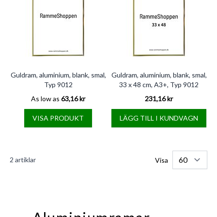
Guldram, aluminium, blank, smal,
Guldram, aluminium, blank, smal,
Typ 9012
33 x 48 cm, A3+, Typ 9012
As low as
63,16 kr
231,16 kr
VISA PRODUKT
LÄGG TILL I KUNDVAGN
2
artiklar
Visa