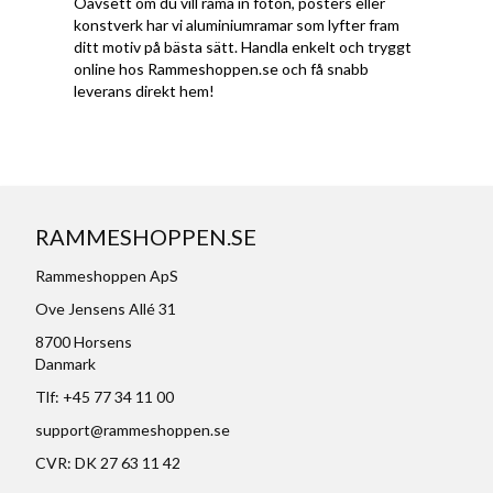
Oavsett om du vill rama in foton, posters eller
konstverk har vi aluminiumramar som lyfter fram
ditt motiv på bästa sätt. Handla enkelt och tryggt
online hos Rammeshoppen.se och få snabb
leverans direkt hem!
RAMMESHOPPEN.SE
Rammeshoppen ApS
Ove Jensens Allé 31
8700 Horsens
Danmark
Tlf: +45 77 34 11 00
support@rammeshoppen.se
CVR: DK 27 63 11 42