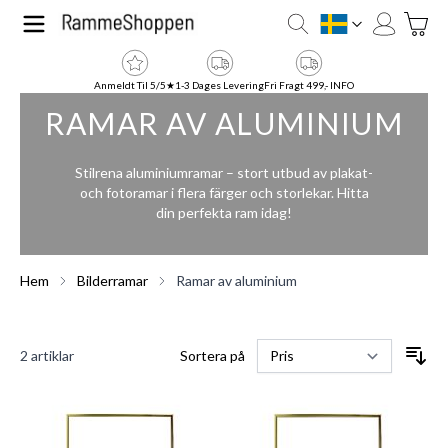
Hoppa till innehållet
Toggle
SE
Anmeldt Til 5/5★
1-3 Dages Levering
Fri Fragt 499,- INFO
RAMAR AV ALUMINIUM
Stilrena aluminiumramar – stort utbud av plakat-
och fotoramar i flera färger och storlekar. Hitta
din perfekta ram idag!
Hem
Bilderramar
Ramar av aluminium
2
artiklar
Sortera på