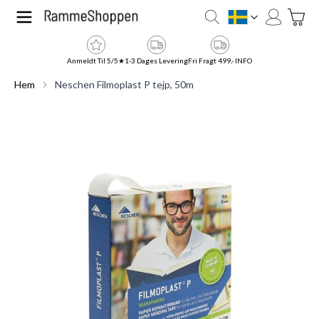
Hoppa till innehållet
Toggle
SE
Anmeldt Til 5/5★
1-3 Dages Levering
Fri Fragt 499,- INFO
Hem
Neschen Filmoplast P tejp, 50m