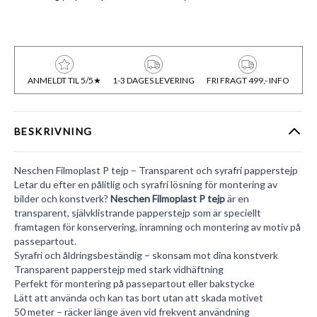
ANMELDT TIL 5/5★
1-3 DAGES LEVERING
FRI FRAGT 499,- INFO
BESKRIVNING
Neschen Filmoplast P tejp – Transparent och syrafri papperstejp
Letar du efter en pålitlig och syrafri lösning för montering av
bilder och konstverk?
Neschen Filmoplast P tejp
är en
transparent, självklistrande papperstejp som är speciellt
framtagen för konservering, inramning och montering av motiv på
passepartout.
Syrafri och åldringsbeständig – skonsam mot dina konstverk
Transparent papperstejp med stark vidhäftning
Perfekt för montering på passepartout eller bakstycke
Lätt att använda och kan tas bort utan att skada motivet
50 meter – räcker länge även vid frekvent användning