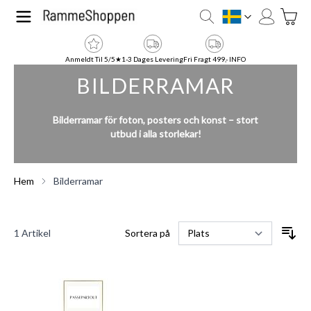
Hoppa till innehållet
Toggle
SE
Anmeldt Til 5/5★
1-3 Dages Levering
Fri Fragt 499,- INFO
BILDERRAMAR
Bilderramar för foton, posters och konst – stort
utbud i alla storlekar!
Hem
Bilderramar
1
Artikel
Sortera på